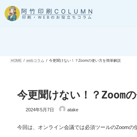
コ
ナ
ン
ビ
テ
ゲ
ン
ー
ツ
シ
へ
ョ
ス
ン
キ
に
ッ
移
HOME
webコラム
今更聞けない！？Zoomの使い方を簡単解説
プ
動
今更聞けない！？Zoom
最
2024年5月7日
atake
終
更
新
今回は、オンライン会議では必須ツールのZoom
日
時