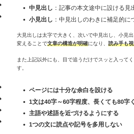
中見出し
：記事の本文途中に設ける見
小見出し
：中見出しのわきに補足的に
大見出しは太字で大きく、次いで中見出し、小見出
変えることで
文章の構造が明確
になり、
読み手も視
また上記以外にも、目で追うだけでスッと入ってく
す。
ページには十分な余白を設ける
1文は40字～60字程度、長くても80字
主語や述語を近づけるようにする
1つの文に読点や記号を多用しない