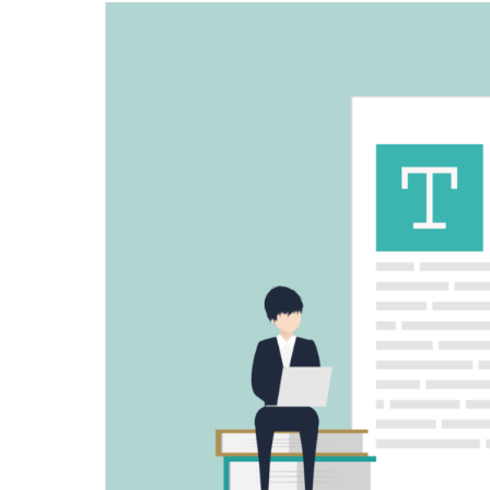
新
日
時
: