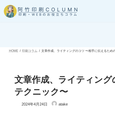
コ
ナ
ン
ビ
テ
ゲ
ン
ー
ツ
シ
へ
ョ
ス
ン
キ
に
ッ
移
HOME
印刷コラム
文章作成、ライティングのコツ 〜相手に伝えるため
プ
動
文章作成、ライティング
テクニック〜
最
2024年4月24日
atake
終
更