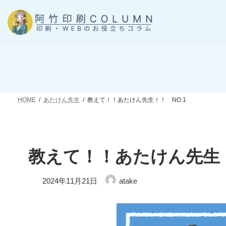
コ
ナ
ン
ビ
テ
ゲ
ン
ー
ツ
シ
へ
ョ
ス
ン
キ
に
ッ
移
HOME
あたけん先生
教えて！！あたけん先生！！ NO.1
プ
動
教えて！！あたけん先生！
最
2024年11月21日
atake
終
更
新
日
時